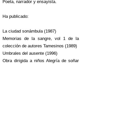
Poeta, narrador y ensayista.
Ha publicado:
La ciudad sonámbula (1987)
Memorias de la sangre, vol 1 de la
colección de autores Tamesinos (1989)
Umbrales del ausente (1996)
Obra dirigida a niños Alegría de soñar
(2002)
Domingo de sueño roto, cuentos (2010)
Poemas escogidos, fondo editorial
Unaula (2014)
Novela
La flor de eros (2018)
Tríptico de mujeres que me habitan
(2022)